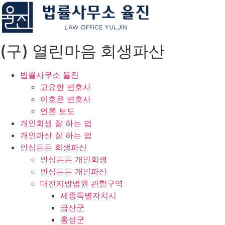
Skip
to
content
(구) 열린마음 회생파산
법률사무소 율진
고요한 변호사
이호은 변호사
언론 보도
개인회생 잘 하는 법
개인파산 잘 하는 법
안심든든 회생파산
안심든든 개인회생
안심든든 개인파산
대전지방법원 관할구역
세종특별자치시
금산군
홍성군