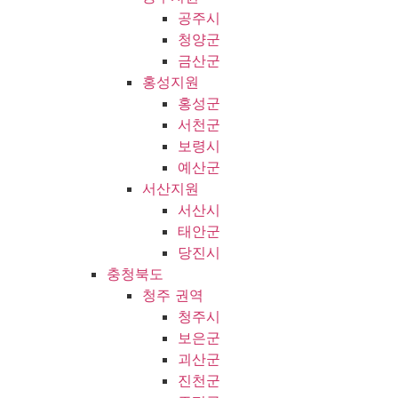
공주시
청양군
금산군
홍성지원
홍성군
서천군
보령시
예산군
서산지원
서산시
태안군
당진시
충청북도
청주 권역
청주시
보은군
괴산군
진천군