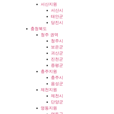
서산지원
서산시
태안군
당진시
충청북도
청주 권역
청주시
보은군
괴산군
진천군
증평군
충주지원
충주시
음성군
제천지원
제천시
단양군
영동지원