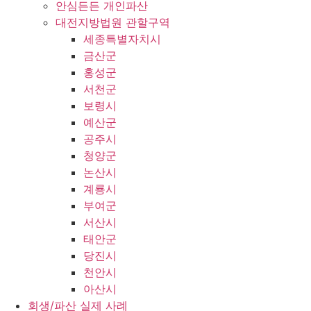
안심든든 개인파산
대전지방법원 관할구역
세종특별자치시
금산군
홍성군
서천군
보령시
예산군
공주시
청양군
논산시
계룡시
부여군
서산시
태안군
당진시
천안시
아산시
회생/파산 실제 사례