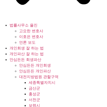
법률사무소 율진
고요한 변호사
이호은 변호사
언론 보도
개인회생 잘 하는 법
개인파산 잘 하는 법
안심든든 회생파산
안심든든 개인회생
안심든든 개인파산
대전지방법원 관할구역
세종특별자치시
금산군
홍성군
서천군
보령시