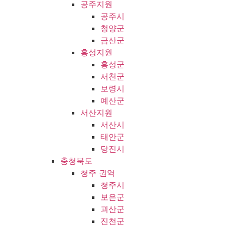
공주지원
공주시
청양군
금산군
홍성지원
홍성군
서천군
보령시
예산군
서산지원
서산시
태안군
당진시
충청북도
청주 권역
청주시
보은군
괴산군
진천군