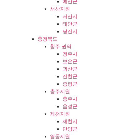
예산군
서산지원
서산시
태안군
당진시
충청북도
청주 권역
청주시
보은군
괴산군
진천군
증평군
충주지원
충주시
음성군
제천지원
제천시
단양군
영동지원