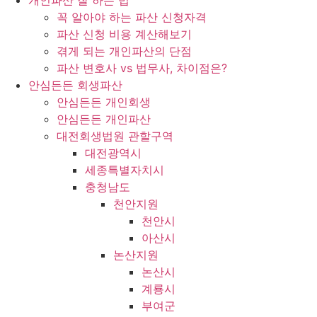
개인파산 잘 하는 법
꼭 알아야 하는 파산 신청자격
파산 신청 비용 계산해보기
겪게 되는 개인파산의 단점
파산 변호사 vs 법무사, 차이점은?
안심든든 회생파산
안심든든 개인회생
안심든든 개인파산
대전회생법원 관할구역
대전광역시
세종특별자치시
충청남도
천안지원
천안시
아산시
논산지원
논산시
계룡시
부여군