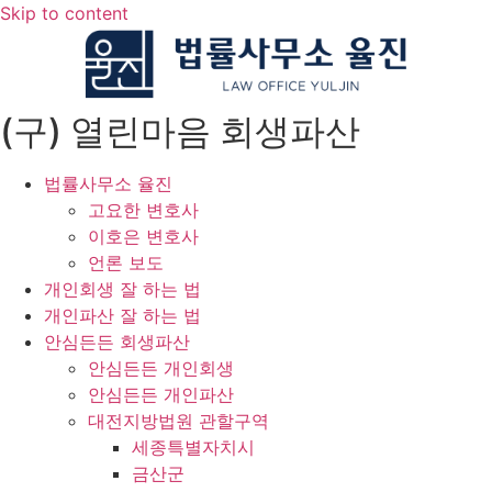
Skip to content
(구) 열린마음 회생파산
법률사무소 율진
고요한 변호사
이호은 변호사
언론 보도
개인회생 잘 하는 법
개인파산 잘 하는 법
안심든든 회생파산
안심든든 개인회생
안심든든 개인파산
대전지방법원 관할구역
세종특별자치시
금산군