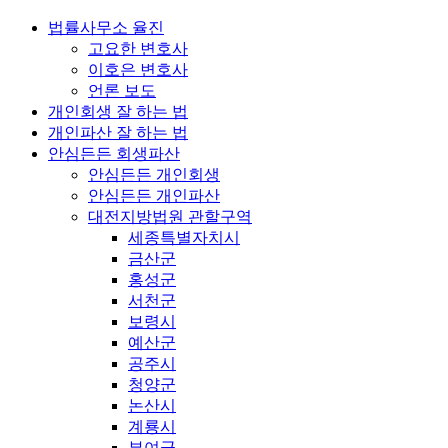
법률사무소 율진
고요한 변호사
이호은 변호사
언론 보도
개인회생 잘 하는 법
개인파산 잘 하는 법
안심든든 회생파산
안심든든 개인회생
안심든든 개인파산
대전지방법원 관할구역
세종특별자치시
금산군
홍성군
서천군
보령시
예산군
공주시
청양군
논산시
계룡시
부여군