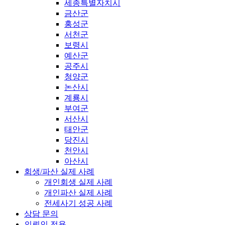
세종특별자치시
금산군
홍성군
서천군
보령시
예산군
공주시
청양군
논산시
계룡시
부여군
서산시
태안군
당진시
천안시
아산시
회생/파산 실제 사례
개인회생 실제 사례
개인파산 실제 사례
전세사기 성공 사례
상담 문의
의뢰인 전용