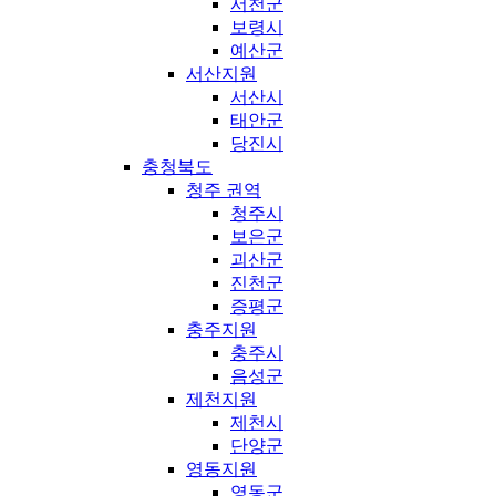
서천군
보령시
예산군
서산지원
서산시
태안군
당진시
충청북도
청주 권역
청주시
보은군
괴산군
진천군
증평군
충주지원
충주시
음성군
제천지원
제천시
단양군
영동지원
영동군