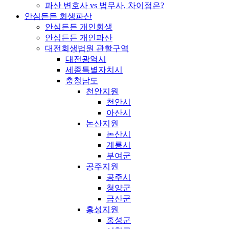
파산 변호사 vs 법무사, 차이점은?
안심든든 회생파산
안심든든 개인회생
안심든든 개인파산
대전회생법원 관할구역
대전광역시
세종특별자치시
충청남도
천안지원
천안시
아산시
논산지원
논산시
계룡시
부여군
공주지원
공주시
청양군
금산군
홍성지원
홍성군