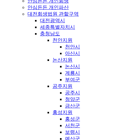
안심든든 개인회생
안심든든 개인파산
대전회생법원 관할구역
대전광역시
세종특별자치시
충청남도
천안지원
천안시
아산시
논산지원
논산시
계룡시
부여군
공주지원
공주시
청양군
금산군
홍성지원
홍성군
서천군
보령시
예산군