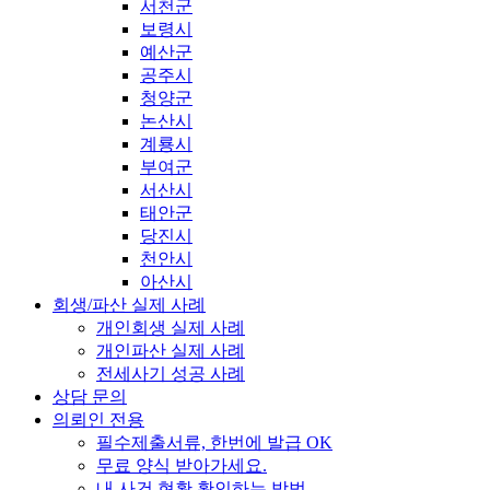
서천군
보령시
예산군
공주시
청양군
논산시
계룡시
부여군
서산시
태안군
당진시
천안시
아산시
회생/파산 실제 사례
개인회생 실제 사례
개인파산 실제 사례
전세사기 성공 사례
상담 문의
의뢰인 전용
필수제출서류, 한번에 발급 OK
무료 양식 받아가세요.
내 사건 현황 확인하는 방법