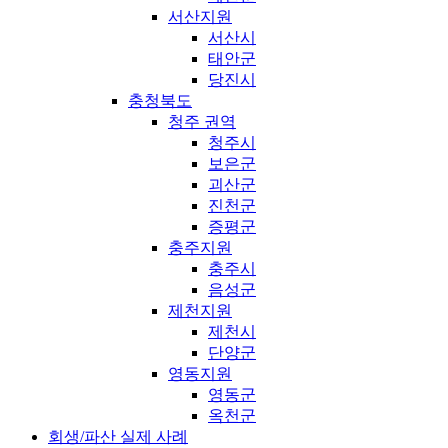
서산지원
서산시
태안군
당진시
충청북도
청주 권역
청주시
보은군
괴산군
진천군
증평군
충주지원
충주시
음성군
제천지원
제천시
단양군
영동지원
영동군
옥천군
회생/파산 실제 사례