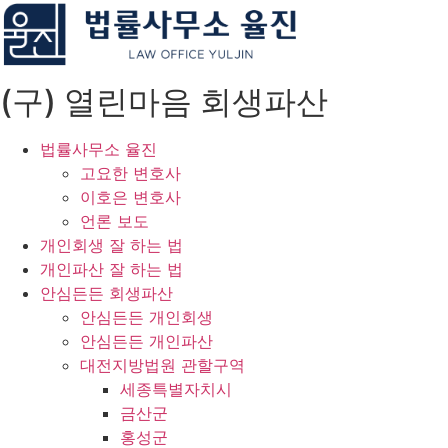
Skip
to
content
(구) 열린마음 회생파산
법률사무소 율진
고요한 변호사
이호은 변호사
언론 보도
개인회생 잘 하는 법
개인파산 잘 하는 법
안심든든 회생파산
안심든든 개인회생
안심든든 개인파산
대전지방법원 관할구역
세종특별자치시
금산군
홍성군