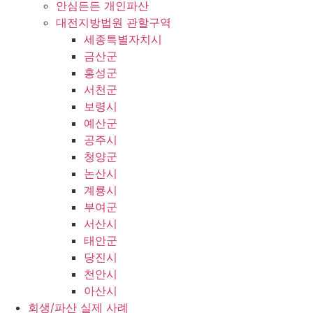
안심든든 개인파산
대전지방법원 관할구역
세종특별자치시
금산군
홍성군
서천군
보령시
예산군
공주시
청양군
논산시
계룡시
부여군
서산시
태안군
당진시
천안시
아산시
회생/파산 실제 사례