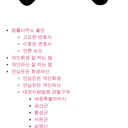
법률사무소 율진
고요한 변호사
이호은 변호사
언론 보도
개인회생 잘 하는 법
개인파산 잘 하는 법
안심든든 회생파산
안심든든 개인회생
안심든든 개인파산
대전지방법원 관할구역
세종특별자치시
금산군
홍성군
서천군
보령시