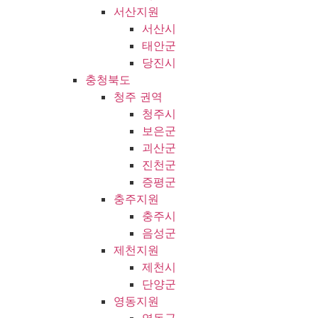
서산지원
서산시
태안군
당진시
충청북도
청주 권역
청주시
보은군
괴산군
진천군
증평군
충주지원
충주시
음성군
제천지원
제천시
단양군
영동지원