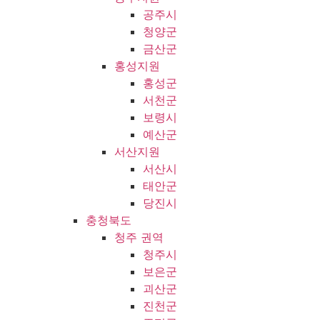
공주시
청양군
금산군
홍성지원
홍성군
서천군
보령시
예산군
서산지원
서산시
태안군
당진시
충청북도
청주 권역
청주시
보은군
괴산군
진천군