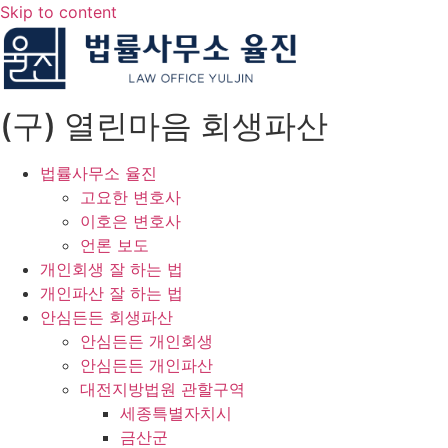
Skip to content
(구) 열린마음 회생파산
법률사무소 율진
고요한 변호사
이호은 변호사
언론 보도
개인회생 잘 하는 법
개인파산 잘 하는 법
안심든든 회생파산
안심든든 개인회생
안심든든 개인파산
대전지방법원 관할구역
세종특별자치시
금산군