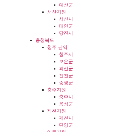
예산군
서산지원
서산시
태안군
당진시
충청북도
청주 권역
청주시
보은군
괴산군
진천군
증평군
충주지원
충주시
음성군
제천지원
제천시
단양군