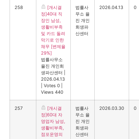
258
[개시결
법률사
2026.04.13
0
정]40대 직
무소 율
장인 남성,
진 개인
생활비부족
회생파
및 카드 돌려
산센터
막기로 인한
채무 [변제율
29%]
법률사무소
율진 개인회
생파산센터
|
2026.04.13
|
Votes 0
|
Views 440
257
[개시결
법률사
2026.03.30
0
정]60대 자
무소 율
영업자 남성,
진 개인
생활비부족,
회생파
점포운영의
산센터