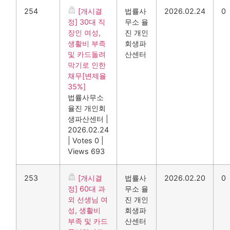
254
[개시결
법률사
2026.02.24
0
정] 30대 직
무소 율
장인 여성,
진 개인
생활비 부족
회생파
및 카드돌려
산센터
막기로 인한
채무[변제율
35%]
법률사무소
율진 개인회
생파산센터
|
2026.02.24
|
Votes 0
|
Views 693
253
[개시결
법률사
2026.02.20
0
정] 60대 과
무소 율
외 선생님 여
진 개인
성, 생활비
회생파
부족 및 카드
산센터