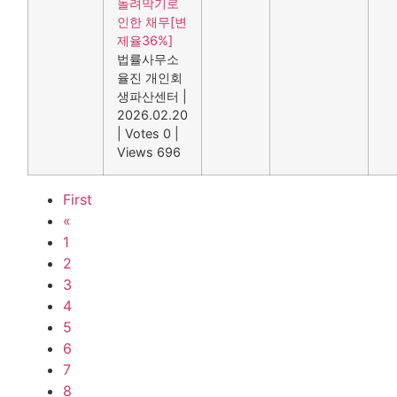
돌려막기로
인한 채무[변
제율36%]
법률사무소
율진 개인회
생파산센터
|
2026.02.20
|
Votes 0
|
Views 696
First
«
1
2
3
4
5
6
7
8