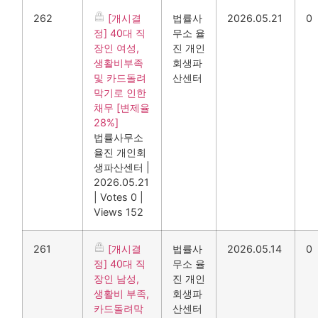
262
[개시결
법률사
2026.05.21
0
정] 40대 직
무소 율
장인 여성,
진 개인
생활비부족
회생파
및 카드돌려
산센터
막기로 인한
채무 [변제율
28%]
법률사무소
율진 개인회
생파산센터
|
2026.05.21
|
Votes 0
|
Views 152
261
[개시결
법률사
2026.05.14
0
정] 40대 직
무소 율
장인 남성,
진 개인
생활비 부족,
회생파
카드돌려막
산센터