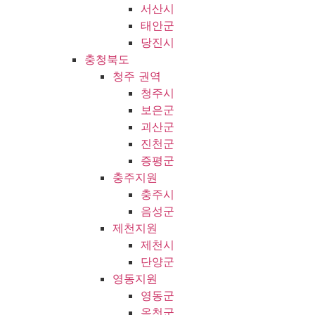
서산시
태안군
당진시
충청북도
청주 권역
청주시
보은군
괴산군
진천군
증평군
충주지원
충주시
음성군
제천지원
제천시
단양군
영동지원
영동군
옥천군