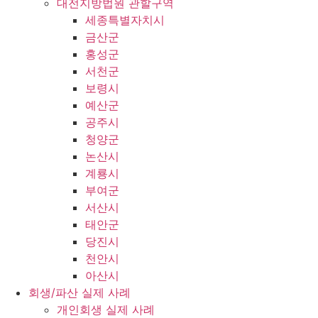
대전지방법원 관할구역
세종특별자치시
금산군
홍성군
서천군
보령시
예산군
공주시
청양군
논산시
계룡시
부여군
서산시
태안군
당진시
천안시
아산시
회생/파산 실제 사례
개인회생 실제 사례