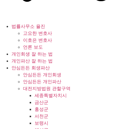
법률사무소 율진
고요한 변호사
이호은 변호사
언론 보도
개인회생 잘 하는 법
개인파산 잘 하는 법
안심든든 회생파산
안심든든 개인회생
안심든든 개인파산
대전지방법원 관할구역
세종특별자치시
금산군
홍성군
서천군
보령시