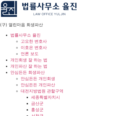
Skip
to
content
(구) 열린마음 회생파산
법률사무소 율진
고요한 변호사
이호은 변호사
언론 보도
개인회생 잘 하는 법
개인파산 잘 하는 법
안심든든 회생파산
안심든든 개인회생
안심든든 개인파산
대전지방법원 관할구역
세종특별자치시
금산군
홍성군
서천군