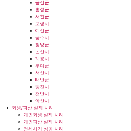
금산군
홍성군
서천군
보령시
예산군
공주시
청양군
논산시
계룡시
부여군
서산시
태안군
당진시
천안시
아산시
회생/파산 실제 사례
개인회생 실제 사례
개인파산 실제 사례
전세사기 성공 사례