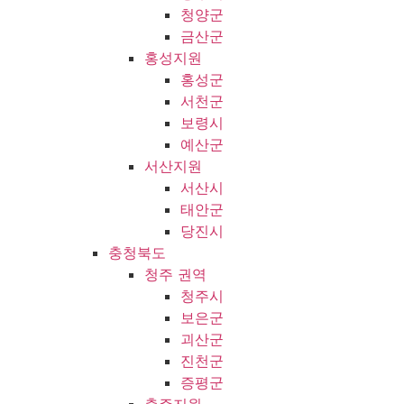
청양군
금산군
홍성지원
홍성군
서천군
보령시
예산군
서산지원
서산시
태안군
당진시
충청북도
청주 권역
청주시
보은군
괴산군
진천군
증평군